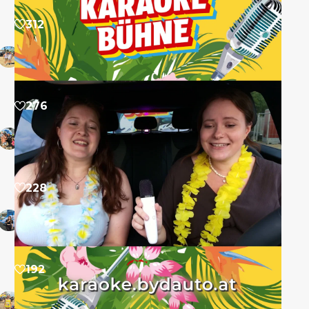
312
Team Wackel
4.7.2026 14:28
276
Sahin
4.7.2026 15:44
228
Karolina
5.7.2026 13:03
192
Konrad
5.7.2026 15:40