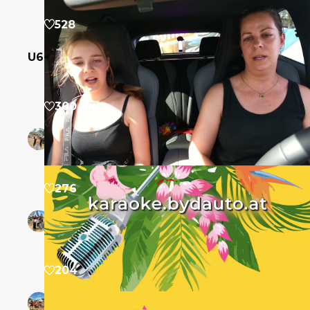
528
U6Sekt
4.7.2026 17:2
300
Balu
5.7.2026 16:0
276
Taktlose Gmünder
3.7.2026 17:3
204
Tiroler Dirndln
4.7.2026 13:1