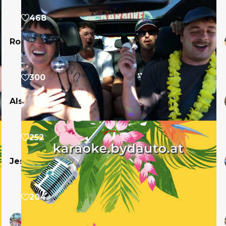
468
5
Rosenheim cops
3.7.2026 17:40
300
2
Alsani
4.7.2026 16:00
252
3
Jesse and the Schnippers
4.7.2026 17:18
204
6
Schildkröten
3.7.2026 17:19