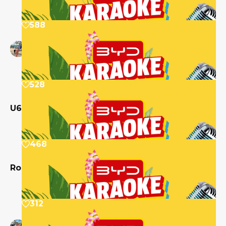
588
Team Anni
4.7.2026 16:28
528
U6Sekt
4.7.2026 17:25
468
Rosenheim cops
3.7.2026 17:40
312