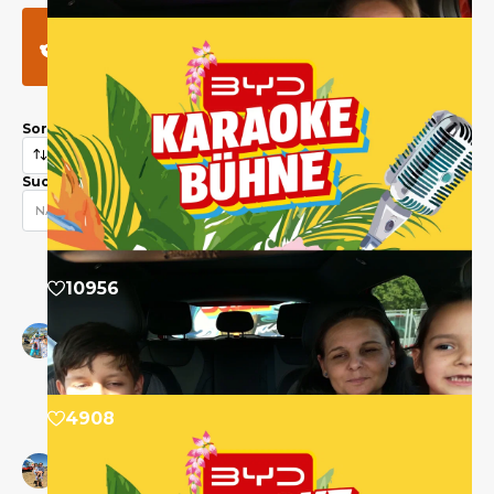
Teilen auf Reddit
Sortieren nach
NAME A–Z
DATUM
ANZAHL VOTES
Suchen
10956
Fun Factory
3.7.2026 16:15
4908
Prinzessin Emma
3.7.2026 15:03