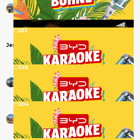
Taktlose Gmünder
3.7.2026 17:33
252
Jesse and the Schnippers
4.7.2026 17:18
228
Karolina
5.7.2026 13:03
204
Tiroler Dirndln
4.7.2026 13:16