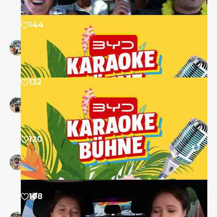
144
Ronaldo
3.7.2026 13:27
132
Barbie Girl
5.7.2026 15:49
120
Kim
4.7.2026 16:14
108