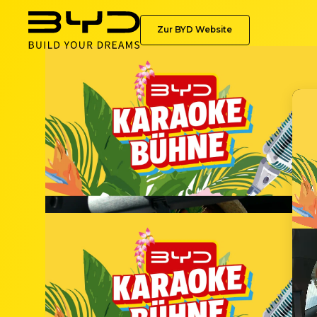
Zur BYD Website