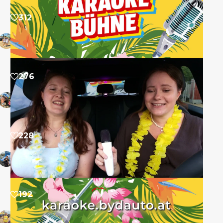
312
Team Wackel
4.7.2026 14:28
276
Sahin
4.7.2026 15:44
228
Karolina
5.7.2026 13:03
192
Konrad
5.7.2026 15:40