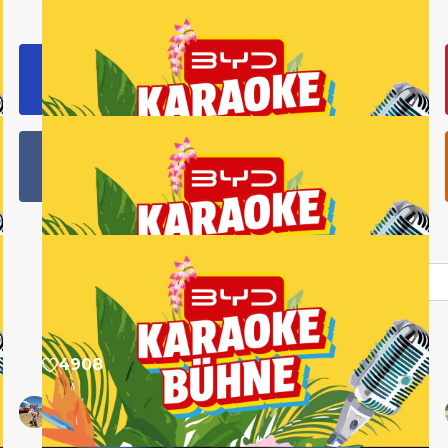
Teilen auf Facebook
Teilen auf Telegram
Suchen
4908
5
Prinzessin Emma
3.7.2026 15:03