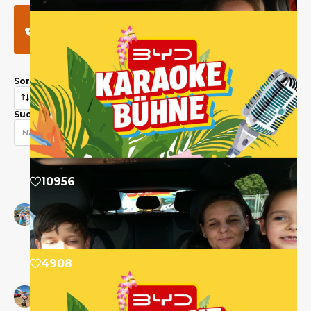
Teilen auf Reddit
Sortieren nach
NAME A–Z
DATUM
ANZAHL VOTES
Suchen
10956
Fun Factory
3.7.2026 16:15
4908
Prinzessin Emma
3.7.2026 15:03