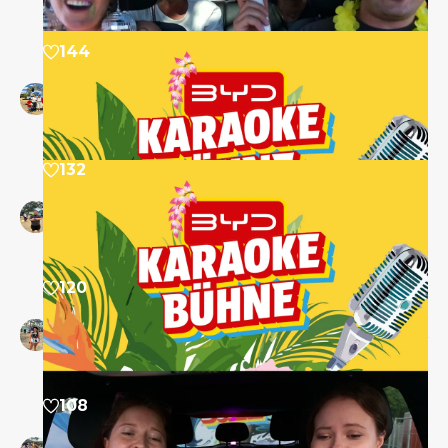
144
Ronaldo
3.7.2026 13:27
132
Barbie Girl
5.7.2026 15:49
120
Kim
4.7.2026 16:14
108