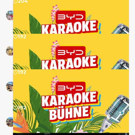
204
Schildkröten
3.7.2026 17:19
192
Konrad
5.7.2026 15:40
192
Leon mario
4.7.2026 15:04
192
Team knights
3.7.2026 17:12