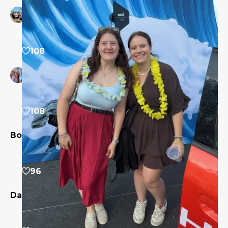
Team Benni
3.7.2026 15:48
108
EMG IN BYD
3.7.2026 15:38
108
Bon Jovi
3.7.2026 15:16
96
DarkBlood
4.7.2026 17:35