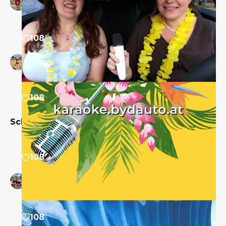
ThommyonTour
5.7.2026 17:46
108
Donna
5.7.2026 15:13
108
Schildkröten
4.7.2026 17:58
108
Set Fire to the Rain
4.7.2026 15:59
108