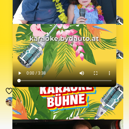
4908
Dabei seit:
Prinzessin Emma
3.7.2026 15:03