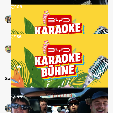
168
Sheep
4.7.2026 17:23
156
Crazy deer
5.7.2026 13:39
156
Sabee
4.7.2026 17:19
144
Holly Feigenbaum
5.7.2026 15:05