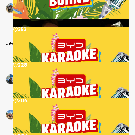
Taktlose Gmünder
3.7.2026 17:33
252
Jesse and the Schnippers
4.7.2026 17:18
228
Karolina
5.7.2026 13:03
204
Tiroler Dirndln
4.7.2026 13:16