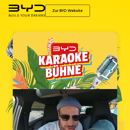
Zur BYD Website