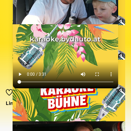
36
Dabei seit:
Linus und clemens
3.7.2026 14:20