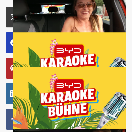
Teilen auf X
Teilen auf Facebook
Teilen auf Pinterest
Teilen auf Linkedin
Teilen auf Telegram