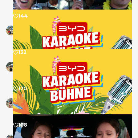
144
Ronaldo
3.7.2026 13:27
132
Barbie Girl
5.7.2026 15:49
120
Kim
4.7.2026 16:14
108