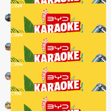
228
Karolina
5.7.2026 13:03
204
Tiroler Dirndln
4.7.2026 13:16
204
Schildkröten
3.7.2026 17:19
192
Konrad
5.7.2026 15:40