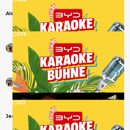
Alsani
4.7.2026 16:00
276
Sahin
4.7.2026 15:44
276
Taktlose Gmünder
3.7.2026 17:33
252
Jesse and the Schnippers
4.7.2026 17:18