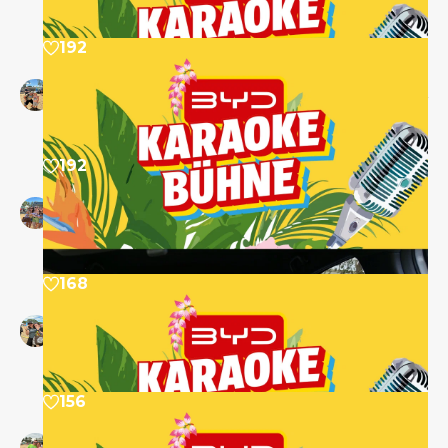
192
Leon mario
4.7.2026 15:04
192
Team knights
3.7.2026 17:12
168
Sheep
4.7.2026 17:23
156