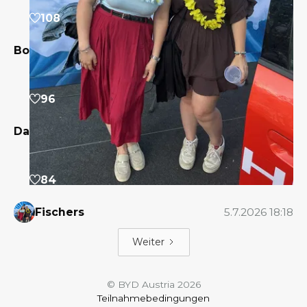
108
Bon Jovi
3.7.2026 15:16
96
DarkBlood
4.7.2026 17:35
84
Fischers
5.7.2026 18:18
Weiter
© BYD Austria 2026
Teilnahmebedingungen