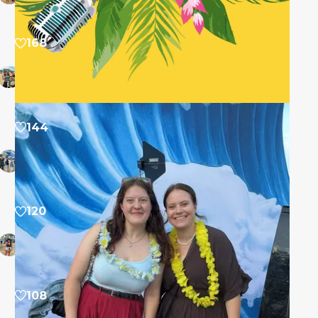
168
Sheep
4.7.2026 17:23
144
Holly Feigenbaum
5.7.2026 15:05
120
Kim
4.7.2026 16:14
108