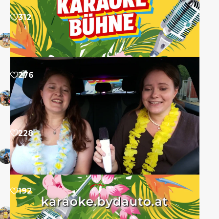
312
Team Wackel
4.7.2026 14:28
276
Sahin
4.7.2026 15:44
228
Karolina
5.7.2026 13:03
192
Konrad
5.7.2026 15:40