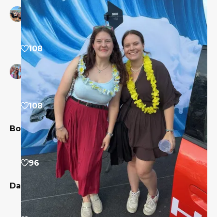
Team Benni
3.7.2026 15:48
108
EMG IN BYD
3.7.2026 15:38
108
Bon Jovi
3.7.2026 15:16
96
DarkBlood
4.7.2026 17:35