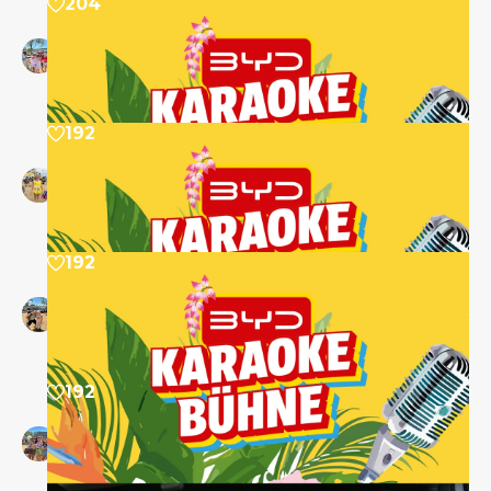
204
Schildkröten
3.7.2026 17:19
192
Konrad
5.7.2026 15:40
192
Leon mario
4.7.2026 15:04
192
Team knights
3.7.2026 17:12