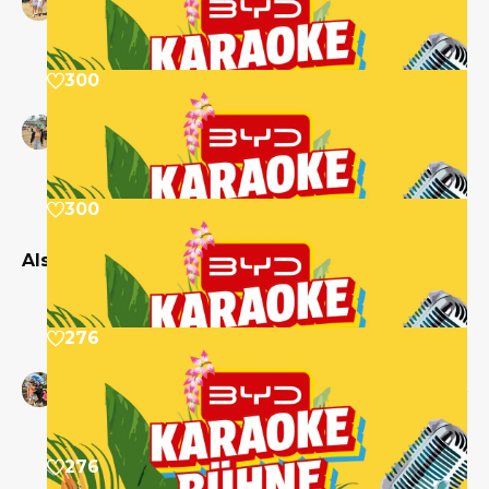
Team Wackel
4.7.2026 14:28
300
Balu
5.7.2026 16:02
300
Alsani
4.7.2026 16:00
276
Sahin
4.7.2026 15:44
276