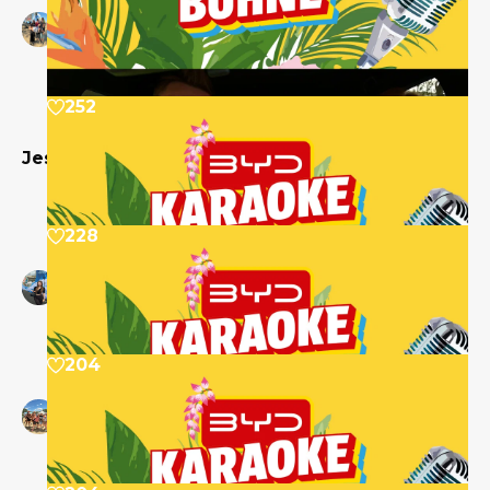
Taktlose Gmünder
3.7.2026 17:33
252
Jesse and the Schnippers
4.7.2026 17:18
228
Karolina
5.7.2026 13:03
204
Tiroler Dirndln
4.7.2026 13:16