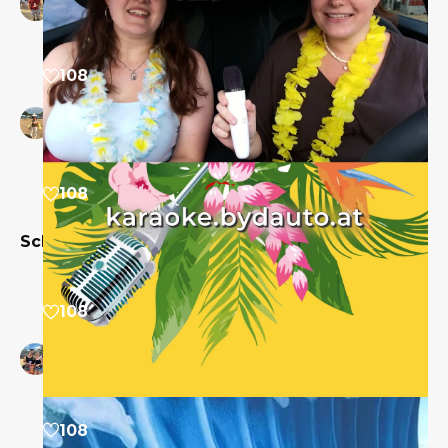
ThommyonTour
5.7.2026 17:46
108
Donna
5.7.2026 15:13
108
Schildkröten
4.7.2026 17:58
108
Set Fire to the Rain
4.7.2026 15:59
108