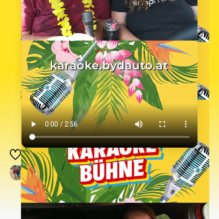
12
Dabei seit:
Wilder Wolf
5.7.2026 14:48