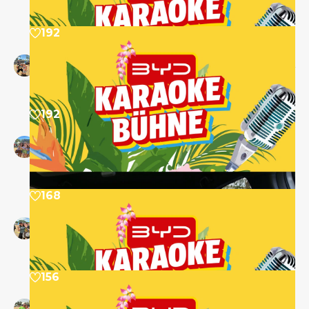
192
Leon mario
4.7.2026 15:04
192
Team knights
3.7.2026 17:12
168
Sheep
4.7.2026 17:23
156