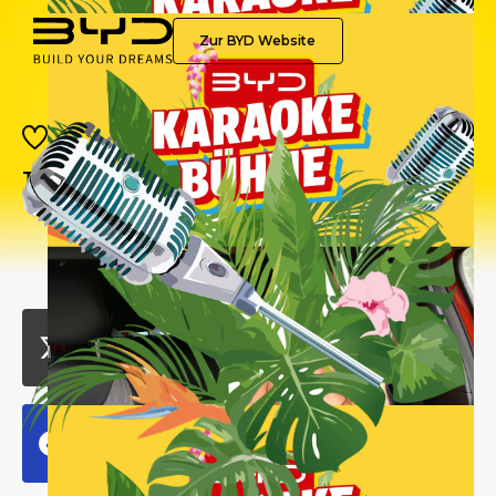
Zur BYD Website
0
Dabei seit:
Team Milano
3.7.2026 17:48
Teilen auf X
Teilen auf Facebook