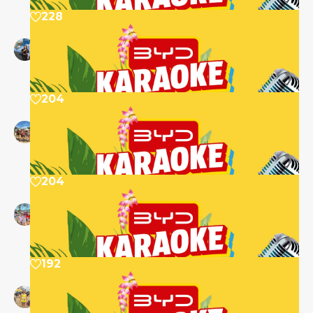
228
Karolina
5.7.2026 13:03
204
Tiroler Dirndln
4.7.2026 13:16
204
Schildkröten
3.7.2026 17:19
192
Konrad
5.7.2026 15:40