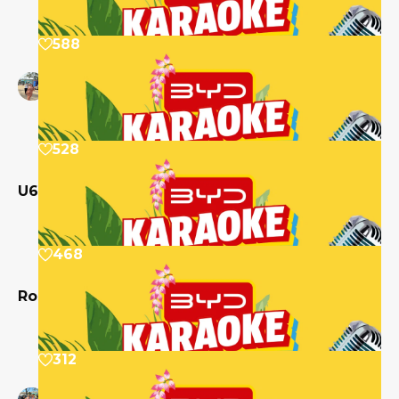
588
Team Anni
4.7.2026 16:28
528
U6Sekt
4.7.2026 17:25
468
Rosenheim cops
3.7.2026 17:40
312