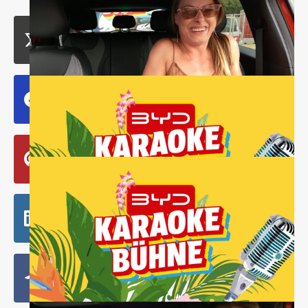
Teilen auf X
Teilen auf Facebook
Teilen auf Pinterest
Teilen auf Linkedin
Teilen auf Telegram