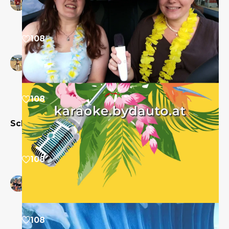
ThommyonTour
5.7.2026 17:46
108
Donna
5.7.2026 15:13
108
Schildkröten
4.7.2026 17:58
108
Set Fire to the Rain
4.7.2026 15:59
108