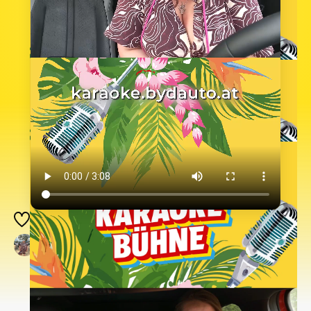
12
Dabei seit:
Kerstin
4.7.2026 16:31