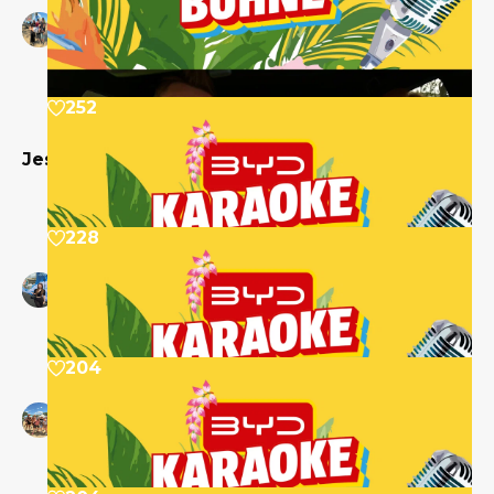
Taktlose Gmünder
3.7.2026 17:33
252
Jesse and the Schnippers
4.7.2026 17:18
228
Karolina
5.7.2026 13:03
204
Tiroler Dirndln
4.7.2026 13:16