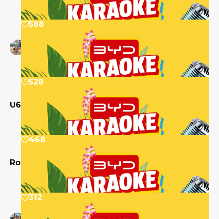
588
Team Anni
4.7.2026 16:28
528
U6Sekt
4.7.2026 17:25
468
Rosenheim cops
3.7.2026 17:40
312