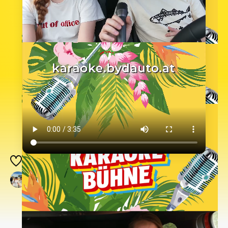
36
Dabei seit:
Palmen am Balkon
4.7.2026 16:31