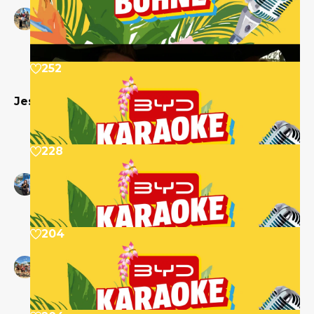
Taktlose Gmünder
3.7.2026 17:33
252
Jesse and the Schnippers
4.7.2026 17:18
228
Karolina
5.7.2026 13:03
204
Tiroler Dirndln
4.7.2026 13:16