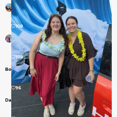
Team Benni
3.7.2026 15:48
108
EMG IN BYD
3.7.2026 15:38
108
Bon Jovi
3.7.2026 15:16
96
DarkBlood
4.7.2026 17:35