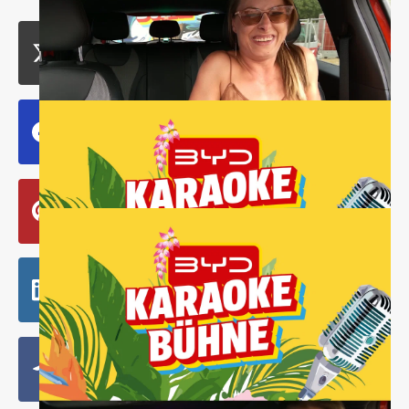
Teilen auf X
Teilen auf Facebook
Teilen auf Pinterest
Teilen auf Linkedin
Teilen auf Telegram