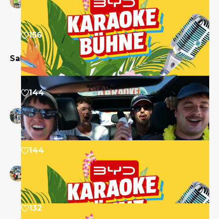
Crazy deer
5.7.2026 13:39
156
Sabee
4.7.2026 17:19
144
Holly Feigenbaum
5.7.2026 15:05
144
Ronaldo
3.7.2026 13:27
132