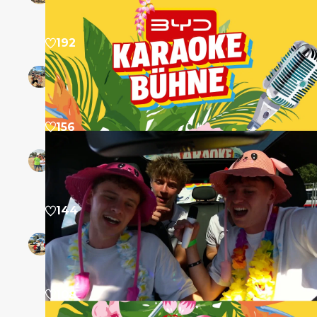
192
Leon mario
4.7.2026 15:0
156
Crazy deer
5.7.2026 13:3
144
Ronaldo
3.7.2026 13:2
108