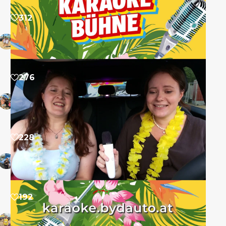
312
Team Wackel
4.7.2026 14:28
276
Sahin
4.7.2026 15:44
228
Karolina
5.7.2026 13:03
192
Konrad
5.7.2026 15:40