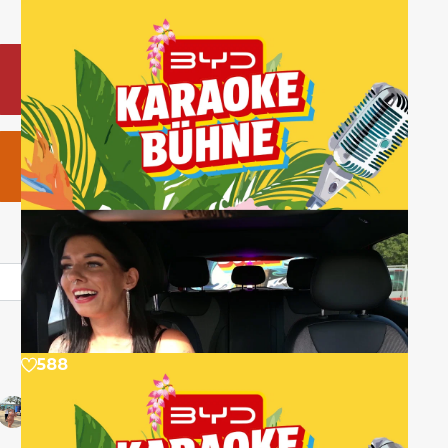
Teilen auf Pinterest
Teilen auf Reddit
588
Team Anni
4.7.2026 16:28