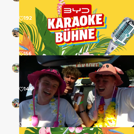
192
Leon mario
4.7.2026 15:0
156
Crazy deer
5.7.2026 13:3
144
Ronaldo
3.7.2026 13:2
108