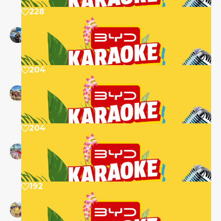
228
Karolina
5.7.2026 13:03
204
Tiroler Dirndln
4.7.2026 13:16
204
Schildkröten
3.7.2026 17:19
192
Konrad
5.7.2026 15:40