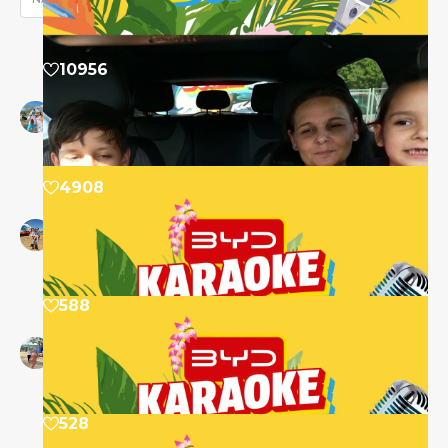
10956
Fun Factory
3.7.2026 16:15
4908
Prinzessin Emma
3.7.2026 15:03
588
Team Anni
4.7.2026 16:28
528