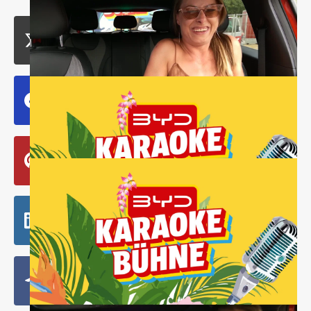
Teilen auf X
Teilen auf Facebook
Teilen auf Pinterest
Teilen auf Linkedin
Teilen auf Telegram