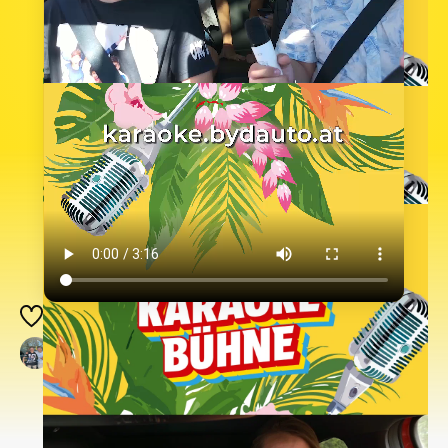
12
Dabei seit:
Eine Richtung
3.7.2026 16:12