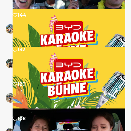
144
Ronaldo
3.7.2026 13:27
132
Barbie Girl
5.7.2026 15:49
120
Kim
4.7.2026 16:14
108