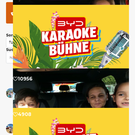
Teilen auf Reddit
Sortieren nach
NAME A–Z
DATUM
ANZAHL VOTES
Suchen
10956
Fun Factory
3.7.2026 16:15
4908
Prinzessin Emma
3.7.2026 15:03