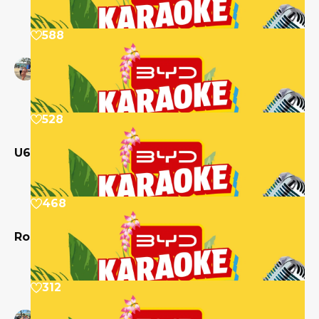
588
Team Anni
4.7.2026 16:28
528
U6Sekt
4.7.2026 17:25
468
Rosenheim cops
3.7.2026 17:40
312