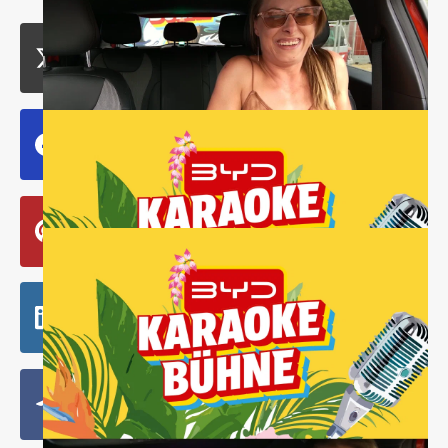
Teilen auf X
Teilen auf Facebook
Teilen auf Pinterest
Teilen auf Linkedin
Teilen auf Telegram