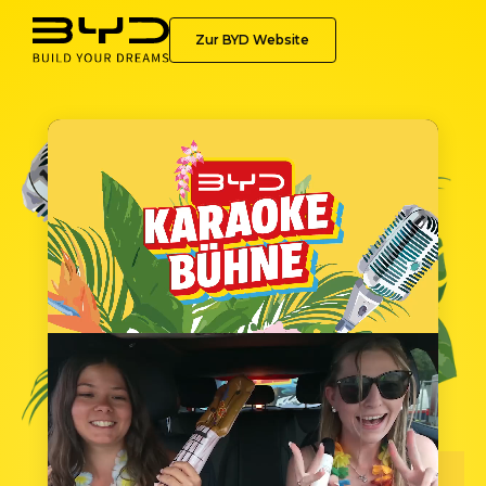
Zur BYD Website