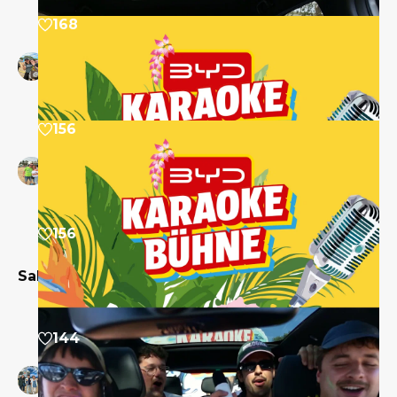
168
Sheep
4.7.2026 17:23
156
Crazy deer
5.7.2026 13:39
156
Sabee
4.7.2026 17:19
144
Holly Feigenbaum
5.7.2026 15:05