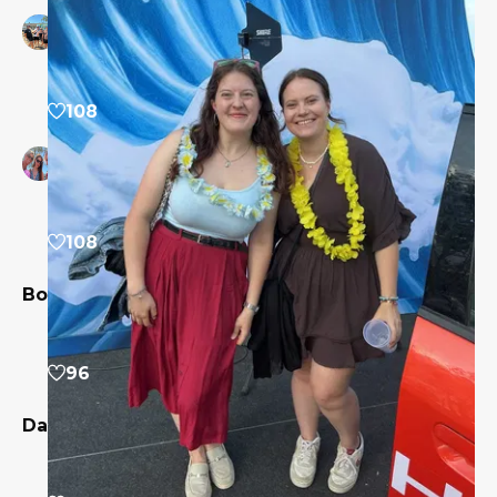
Team Benni
3.7.2026 15:48
108
EMG IN BYD
3.7.2026 15:38
108
Bon Jovi
3.7.2026 15:16
96
DarkBlood
4.7.2026 17:35