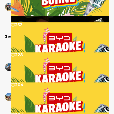
Taktlose Gmünder
3.7.2026 17:33
252
Jesse and the Schnippers
4.7.2026 17:18
228
Karolina
5.7.2026 13:03
204
Tiroler Dirndln
4.7.2026 13:16