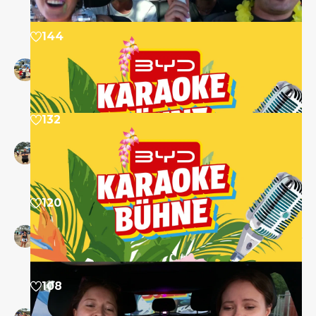
144
Ronaldo
3.7.2026 13:27
132
Barbie Girl
5.7.2026 15:49
120
Kim
4.7.2026 16:14
108