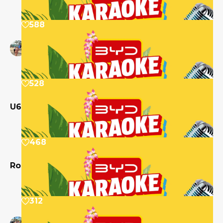
588
Team Anni
4.7.2026 16:28
528
U6Sekt
4.7.2026 17:25
468
Rosenheim cops
3.7.2026 17:40
312