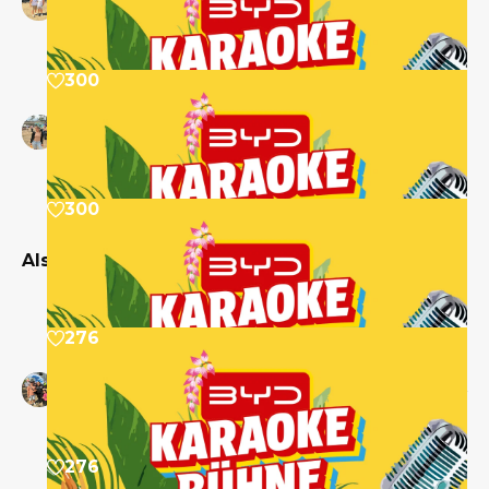
Team Wackel
4.7.2026 14:28
300
Balu
5.7.2026 16:02
300
Alsani
4.7.2026 16:00
276
Sahin
4.7.2026 15:44
276