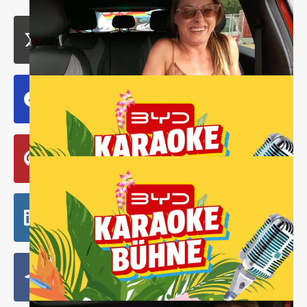
Teilen auf X
Teilen auf Facebook
Teilen auf Pinterest
Teilen auf Linkedin
Teilen auf Telegram