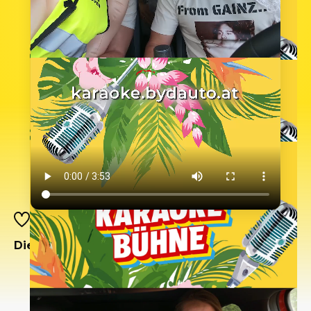
12
Dabei seit:
Die Vickerls
4.7.2026 18:12