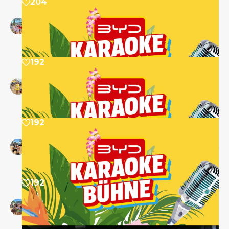
204
Schildkröten
3.7.2026 17:19
192
Konrad
5.7.2026 15:40
192
Leon mario
4.7.2026 15:04
192
Team knights
3.7.2026 17:12