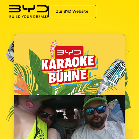
Zur BYD Website