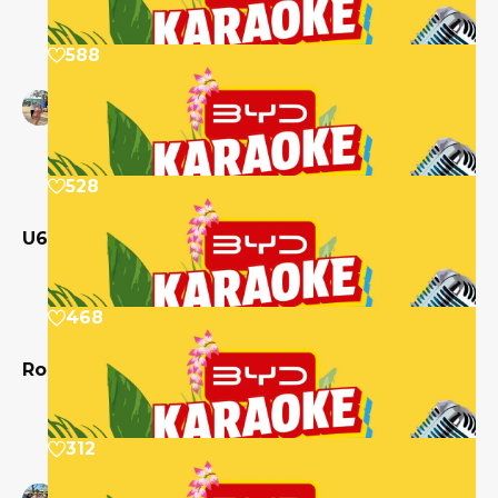
588
Team Anni
4.7.2026 16:28
528
U6Sekt
4.7.2026 17:25
468
Rosenheim cops
3.7.2026 17:40
312