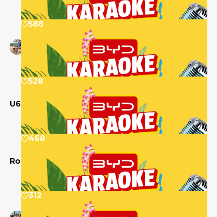
588
Team Anni
4.7.2026 16:28
528
U6Sekt
4.7.2026 17:25
468
Rosenheim cops
3.7.2026 17:40
312