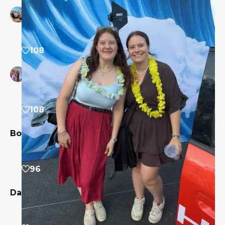
Team Benni
3.7.2026 15:48
108
EMG IN BYD
3.7.2026 15:38
108
Bon Jovi
3.7.2026 15:16
96
DarkBlood
4.7.2026 17:35