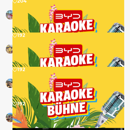
204
Schildkröten
3.7.2026 17:19
192
Konrad
5.7.2026 15:40
192
Leon mario
4.7.2026 15:04
192
Team knights
3.7.2026 17:12