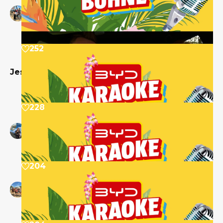
Taktlose Gmünder
3.7.2026 17:33
252
Jesse and the Schnippers
4.7.2026 17:18
228
Karolina
5.7.2026 13:03
204
Tiroler Dirndln
4.7.2026 13:16