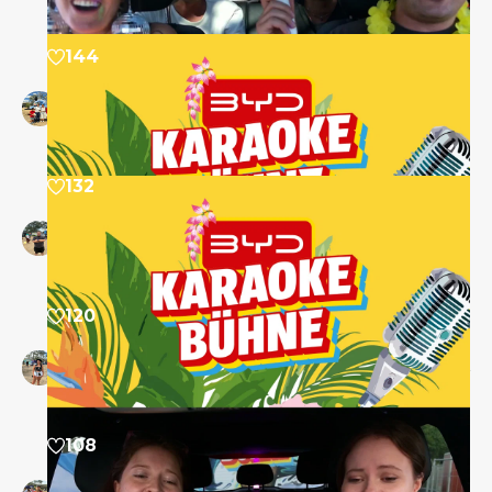
144
Ronaldo
3.7.2026 13:27
132
Barbie Girl
5.7.2026 15:49
120
Kim
4.7.2026 16:14
108