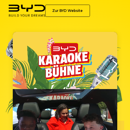
Zur BYD Website