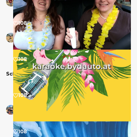
ThommyonTour
5.7.2026 17:46
108
Donna
5.7.2026 15:13
108
Schildkröten
4.7.2026 17:58
108
Set Fire to the Rain
4.7.2026 15:59
108